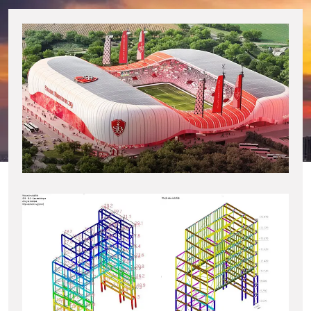
STADE DE BREST(29)
MOE CONCEPTION
Surélévation – Issy Les
Moulineaux (92)
AVANT PROJET