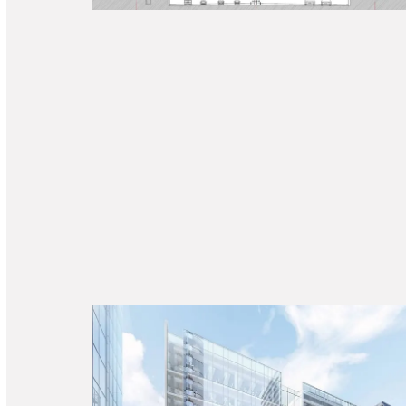
PASSERELLE DES
LOUVRESSES–
GENNEVILLIERS(92)
CONTRÔLE EXTERNE
IMMEUBLE PB10 – LA
DEFENSE(92)
ÉTUDES D’EXÉCUTION