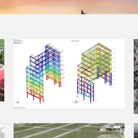
Surélévation – Issy Les
Moulineaux (92)
AVANT PROJET