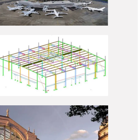
Prépasserelles CdG1
ÉTUDES D’EXÉCUTION
Bâtiment restaurant (77)
ÉTUDES D’EXÉCUTION
BOUYGUES Gare du
Nord
ÉTUDES DE FAISABILITÉ