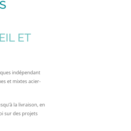
S
IL ET
niques indépendant
es et mixtes acier-
squ’à la livraison, en
oi sur des projets