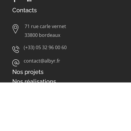
Contacts
71 rue carle vernet
33800 bordeaux
(+33) 05 32 96 00 60
contact@albyr.fr
Nos projets
Nos réalisations
TOURS THE LINK (LA DEFENSE – 92)
IMMEUBLE
PB10 (LA DEFENSE – 92)
GARE DU NORD (PARIS –
75)
STADE DE BREST (BREST – 29)
GARE DE